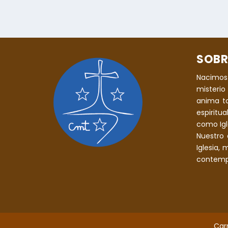
SOBR
Nacimos
misterio 
anima t
espiritu
como Igle
Nuestro 
Iglesia,
contempl
Car