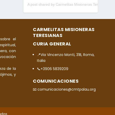
A post shared by Carmelitas Misioneras Teresianas (@cmtpalau)
CARMELITAS MISIONERAS
TERESIANAS
sobre el
CURIA GENERAL
spiritual,
era, con
📍Via Vincenzo Monti, 31B, Roma,
 vocación
Italia
eza de la
📞+3906 5839209
ójimos, y
COMUNICACIONES
📧 comunicaciones@cmtpalau.org
ados