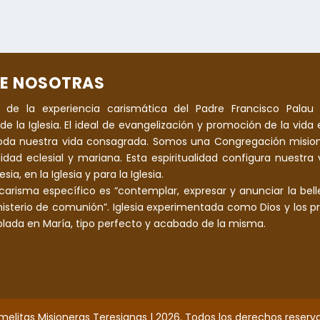
E NOSOTRAS
 de la experiencia carismática del Padre Francisco Palau 
de la Iglesia. El ideal de evangelización y promoción de la vida e
oda nuestra vida consagrada. Somos una Congregación mision
alidad eclesial y mariana. Esta espiritualidad configura nuestra
sia, en la Iglesia y para la Iglesia.
carisma específico es “contemplar, expresar y anunciar la bell
 misterio de comunión”. Iglesia experimentada como Dios y los pr
ada en María, tipo perfecto y acabado de la misma.
melitas Misioneras Teresianas | 2026. Todos los derechos reserv