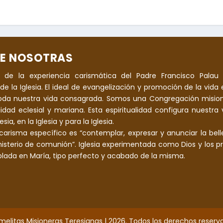
E NOSOTRAS
 de la experiencia carismática del Padre Francisco Palau 
de la Iglesia. El ideal de evangelización y promoción de la vida e
oda nuestra vida consagrada. Somos una Congregación mision
alidad eclesial y mariana. Esta espiritualidad configura nuestra
sia, en la Iglesia y para la Iglesia.
carisma específico es “contemplar, expresar y anunciar la bell
 misterio de comunión”. Iglesia experimentada como Dios y los pr
ada en María, tipo perfecto y acabado de la misma.
melitas Misioneras Teresianas | 2026. Todos los derechos reserv