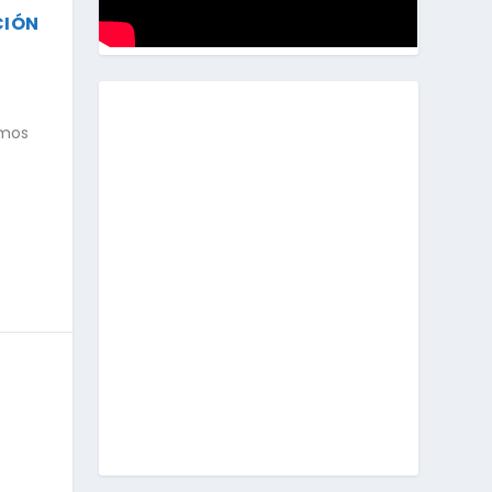
CIÓN
emos