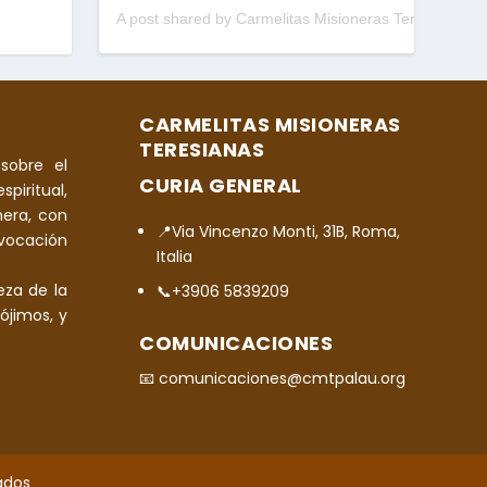
A post shared by Carmelitas Misioneras Teresianas (@cmtpalau)
CARMELITAS MISIONERAS
TERESIANAS
sobre el
CURIA GENERAL
spiritual,
era, con
📍Via Vincenzo Monti, 31B, Roma,
 vocación
Italia
eza de la
📞+3906 5839209
ójimos, y
COMUNICACIONES
📧 comunicaciones@cmtpalau.org
ados