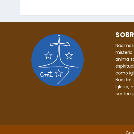
SOBR
Nacimos
misterio 
anima t
espiritu
como Igle
Nuestro 
Iglesia,
contempl
Car