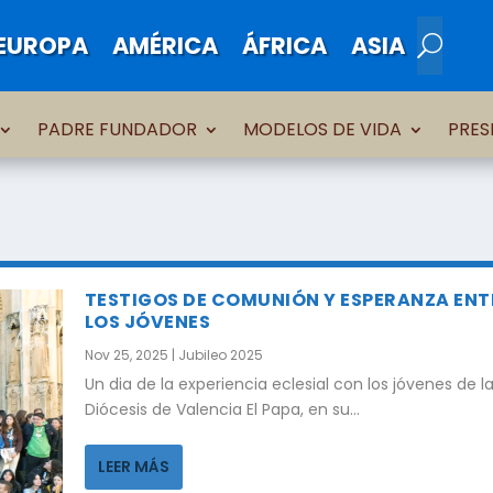
EUROPA
AMÉRICA
ÁFRICA
ASIA
PADRE FUNDADOR
MODELOS DE VIDA
PRES
TESTIGOS DE COMUNIÓN Y ESPERANZA ENT
LOS JÓVENES
Nov 25, 2025
|
Jubileo 2025
Un dia de la experiencia eclesial con los jóvenes de l
Diócesis de Valencia El Papa, en su...
LEER MÁS