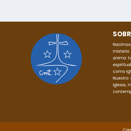
SOBR
Nacimos
misterio 
anima t
espiritu
como Igle
Nuestro 
Iglesia,
contempl
Car