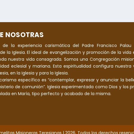
E NOSOTRAS
 de la experiencia carismática del Padre Francisco Palau 
de la Iglesia. El ideal de evangelización y promoción de la vida e
oda nuestra vida consagrada. Somos una Congregación mision
alidad eclesial y mariana. Esta espiritualidad configura nuestra
sia, en la Iglesia y para la Iglesia.
carisma específico es “contemplar, expresar y anunciar la bell
 misterio de comunión”. Iglesia experimentada como Dios y los pr
ada en María, tipo perfecto y acabado de la misma.
melitas Misioneras Teresianas | 2026. Todos los derechos reserv