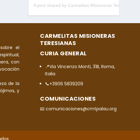
A post shared by Carmelitas Misioneras Teresianas (@cmtpalau)
CARMELITAS MISIONERAS
TERESIANAS
sobre el
CURIA GENERAL
spiritual,
era, con
📍Via Vincenzo Monti, 31B, Roma,
 vocación
Italia
eza de la
📞+3906 5839209
ójimos, y
COMUNICACIONES
📧 comunicaciones@cmtpalau.org
ados