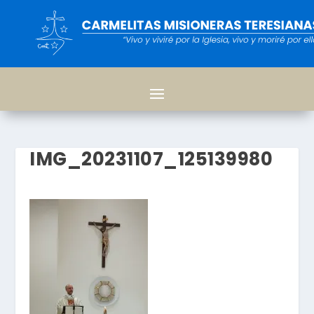
IMG_20231107_125139980