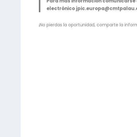
Para más información comunicarse al
electrónico jpic.europa@cmtpalau.
¡No pierdas la oportunidad, comparte la inform