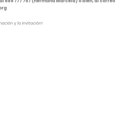
 689 777 757 (hermana Marcela) o bien, al correo
org
ación y la invitación!