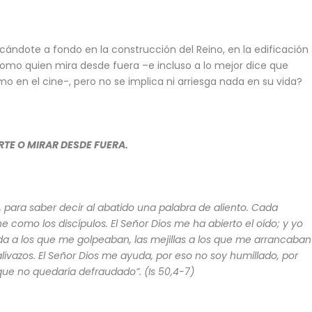
ndote a fondo en la construcción del Reino, en la edificación
 como quien mira desde fuera –e incluso a lo mejor dice que
 en el cine-, pero no se implica ni arriesga nada en su vida?
RTE O MIRAR DESDE FUERA.
, para saber decir al abatido una palabra de aliento. Cada
como los discípulos. El Señor Dios me ha abierto el oído; y yo
alda a los que me golpeaban, las mejillas a los que me arrancaban
salivazos. El Señor Dios me ayuda, por eso no soy humillado, por
que no quedaría defraudado”. (Is 50,4-7)