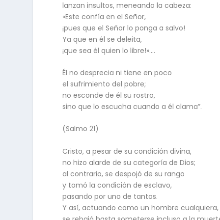
lanzan insultos, meneando la cabeza:
«Este confía en el Señor,
¡pues que el Señor lo ponga a salvo!
Ya que en él se deleita,
¡que sea él quien lo libre!»….
Él no desprecia ni tiene en poco
el sufrimiento del pobre;
no esconde de él su rostro,
sino que lo escucha cuando a él clama”.
(Salmo 21)
Cristo, a pesar de su condición divina,
no hizo alarde de su categoría de Dios;
al contrario, se despojó de su rango
y tomó la condición de esclavo,
pasando por uno de tantos.
Y así, actuando como un hombre cualquiera,
se rebajó hasta someterse incluso a la muert