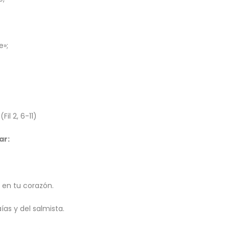
e»;
Fil 2, 6-11)
ar:
 en tu corazón.
ías y del salmista.