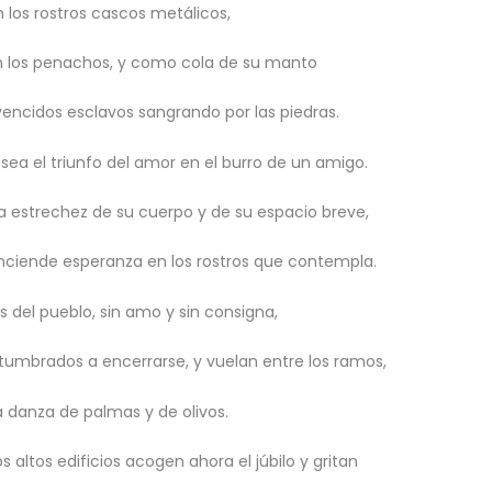
 los rostros cascos metálicos,
en los penachos, y como cola de su manto
vencidos esclavos sangrando por las piedras.
asea el triunfo del amor en el burro de un amigo.
a estrechez de su cuerpo y de su espacio breve,
y enciende esperanza en los rostros que contempla.
 del pueblo, sin amo y sin consigna,
stumbrados a encerrarse, y vuelan entre los ramos,
la danza de palmas y de olivos.
os altos edificios acogen ahora el júbilo y gritan