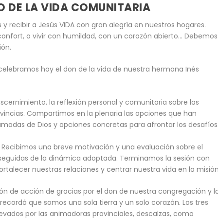
LO DE LA VIDA COMUNITARIA
y recibir a Jesús VIDA con gran alegría en nuestros hogares.
 confort, a vivir con humildad, con un corazón abierto… Debemos
ión.
 celebramos hoy el don de la vida de nuestra hermana Inés
cernimiento, la reflexión personal y comunitaria sobre las
rovincias. Compartimos en la plenaria las opciones que han
llamadas de Dios y opciones concretas para afrontar los desafíos
o. Recibimos una breve motivación y una evaluación sobre el
, seguidas de la dinámica adoptada. Terminamos la sesión con
ortalecer nuestras relaciones y centrar nuestra vida en la misión
ción de acción de gracias por el don de nuestra congregación y l
 recordó que somos una sola tierra y un solo corazón. Los tres
llevados por las animadoras provinciales, descalzas, como