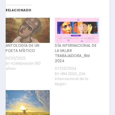
RELACIONADO
ANTOLOGÍA DE UN
DÍA INTERNACIONAL DE
POETA MÍSTICO
LA MUJER
TRABAJADORA_8M
01/03/2022
2024
En «Celebración 150
años»
07/03/2024
En «8M 2024_Día
Internacional de la
Mujer»